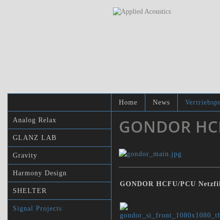
Home
News
Vertriebsp
GONDOR HC
Analog Relax
GLANZ LAB
Gravity
Harmony Design
GONDOR HCFU/PCU Netzfil
SHELTER
Signal Projects