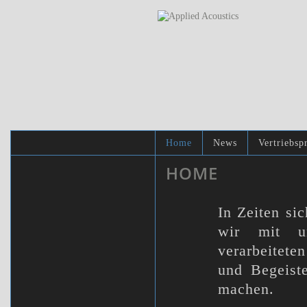
Home
News
Vertriebsp
HOME
In Zeiten si
wir mit un
verarbeitete
und Begeist
machen.