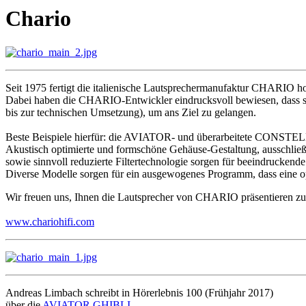
Chario
Seit 1975 fertigt die italienische Lautsprechermanufaktur CHARIO h
Dabei haben die CHARIO-Entwickler eindrucksvoll bewiesen, dass sic
bis zur technischen Umsetzung), um ans Ziel zu gelangen.
Beste Beispiele hierfür: die AVIATOR- und überarbeitete CONSTE
Akustisch optimierte und formschöne Gehäuse-Gestaltung, ausschlie
sowie sinnvoll reduzierte Filtertechnologie sorgen für beeindruckend
Diverse Modelle sorgen für ein ausgewogenes Programm, dass eine op
Wir freuen uns, Ihnen die Lautsprecher von CHARIO präsentieren zu
www.chariohifi.com
Andreas Limbach schreibt in Hörerlebnis 100 (Frühjahr 2017)
über die
AVIATOR GHIBLI