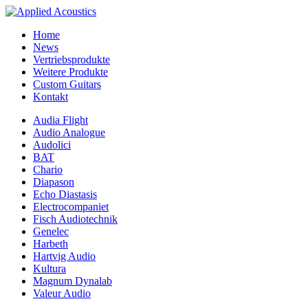
Home
News
Vertriebsprodukte
Weitere Produkte
Custom Guitars
Kontakt
Audia Flight
Audio Analogue
Audolici
BAT
Chario
Diapason
Echo Diastasis
Electrocompaniet
Fisch Audiotechnik
Genelec
Harbeth
Hartvig Audio
Kultura
Magnum Dynalab
Valeur Audio