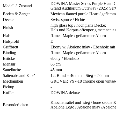
DOWINA Master Series Purple Heart
Modell / Zustand
Grand Auditorium Cutaway (2025) Ser#
Boden & Zargen
Mexican flamed purple Heart / geflamm
Decke
Swiss spruce / Fichte
high gloss top / hochglanz Decke;
Finish
Hals und Korpus offenporig matt natur 
Hals
flamed Maple / geflammter Ahorn
Halsprofil
D
Griffbrett
Ebony w. Abalone inlay / Ebenholz mit
Binding
flamed Maple / geflammter Ahorn
Brücke
ebony / Ebenholz
Mensur
65 cm
Sattelbreite
45 mm
Saitenabstand E - e'
12. Bund = 46 mm – Steg = 56 mm
Mechaniken
GROVER V97-18 chrome open vintage 
Pickup
-
Koffer
DOWINA deluxe
Knochensattel und -steg / bone saddle &
Besonderheiten
Abalone Logo / Abalone inlay /Abalone