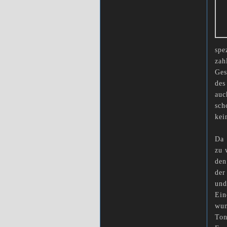
spe
zah
Ges
des
auc
sch
kei
Da 
zu 
den
der
und
Ein
wun
Ton