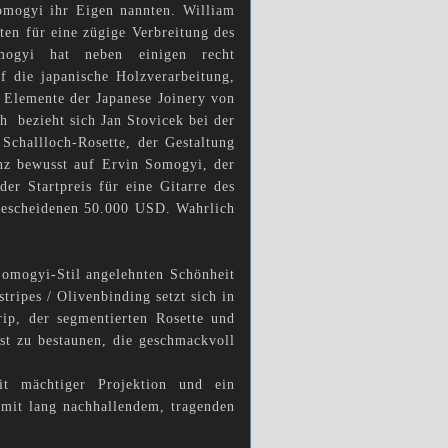
omogyi ihr Eigen nannten. William
en für eine zügige Verbreitung des
mogyi hat neben einigen recht
uf die japanische Holzverarbeitung,
e Elemente der Japanese Joinery von
h bezieht sich Jan Stovicek bei der
 Schallloch-Rosette, der Gestaltung
nz bewusst auf Ervin Somogyi, der
er Startpreis für eine Gitarre des
 bescheidenen 50.000 USD. Wahrlich
Somogyi-Stil angelehnten Schönheit
ripes / Olivenbinding setzt sich in
rip, der segmentierten Rosette und
st zu bestaunen, die geschmackvoll
it mächtiger Projektion und ein
mit lang nachhallendem, tragenden