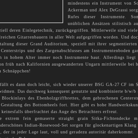
mindestens ein Instrument von S
Ackerman und Alex DeGrassi sorgt
Rufes dieser Instrumente. So
unüblichen Ansätzen stilistisch a
ziell deren Einlegetechnik, zurückgegriffen. Mittlerweile sind viel
lreichen Gitarrenbauern in aller Welt aufgegriffen worden. Und doc
taltung dieser Grand Auditorium, speziell mit ihrer segmentierten
 Centerstrips und des Zargenabschlusses am Instrumentenboden ga
h in hohem Alter immer noch Instrumente baut. Allerdings liegt d
on früh nach Kalifornien ausgewanderten Ungarn mittlerweile bei
n Schnäppchen!
fällt es dann doch leicht, sich wieder unserer BSG GA-27 CF im 
widmen. Das durchweg konsequent genutzte und kombinierte b/w/b st
 Blockinlays des Ebenholzgriffbrettes, dem gebrochenen Centerst
 Gestaltung des Bottomheels fort. Hier gibt es hohe Handwerkskun
 keinesfalls überfrachtet das Auge des Betrachters erfreut.
e extrem fein gemaserte straight grain Sitka-Fichtendecke m
derschönes Indian-Rosewood-Set sorgen für glockenartigen Klang 
, der in jeder Lage laut, voll und geradezu autoritär daherkommt.