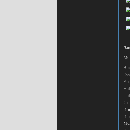
Au
Mo
Bo
De
Fin
Hal
Hal
Gri
Bi
Br
Me