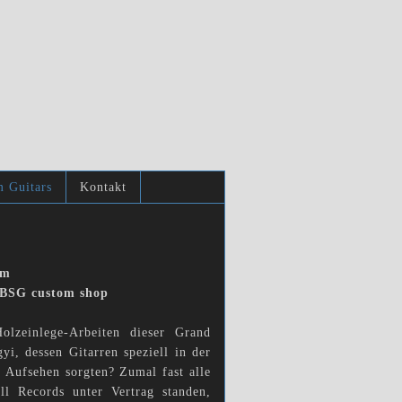
 Guitars
Kontakt
um
 BSG custom shop
lzeinlege-Arbeiten dieser Grand
i, dessen Gitarren speziell in der
r Aufsehen sorgten? Zumal fast alle
ll Records unter Vertrag standen,