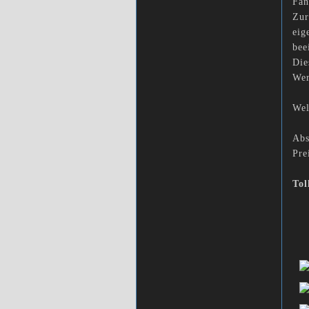
Fan
Zur
eig
bee
Die
Wer
Wel
Abs
Pre
Tol