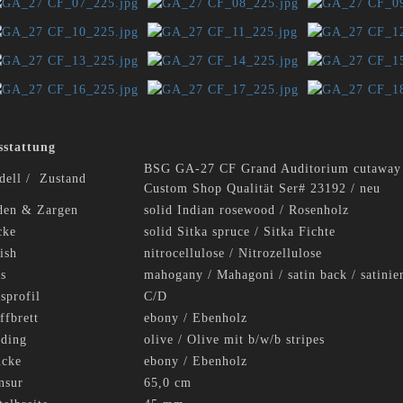
sstattung
BSG GA-27 CF Grand Auditorium cutaway
dell / Zustand
Custom Shop Qualität Ser# 23192 / neu
den & Zargen
solid Indian rosewood / Rosenholz
cke
solid Sitka spruce / Sitka Fichte
ish
nitrocellulose / Nitrozellulose
s
mahogany / Mahagoni / satin back / satinie
sprofil
C/D
ffbrett
ebony / Ebenholz
nding
olive / Olive mit b/w/b stripes
ücke
ebony / Ebenholz
nsur
65,0 cm